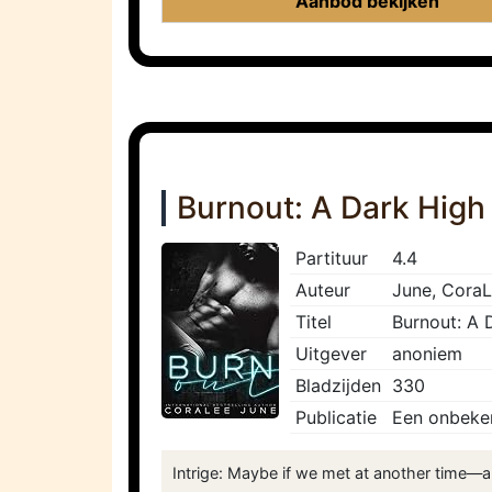
Aanbod bekijken
Burnout: A Dark High
Partituur
4.4
Auteur
June, Cora
Titel
Burnout: A 
Uitgever
anoniem
Bladzijden
330
Publicatie
Een onbeke
Intrige: Maybe if we met at another time—a