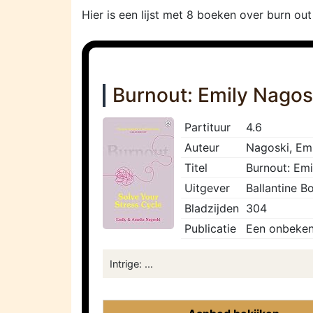
Hier is een lijst met 8 boeken over burn ou
Burnout: Emily Nagos
Partituur
4.6
Auteur
Nagoski, Emi
Titel
Burnout: Emi
Uitgever
Ballantine B
Bladzijden
304
Publicatie
Een onbeken
Intrige: ...