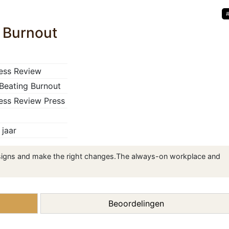
 Burnout
ess Review
Beating Burnout
ess Review Press
jaar
e signs and make the right changes.The always-on workplace and
Beoordelingen