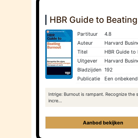
HBR Guide to Beating
Partituur
4.8
Auteur
Harvard Busin
Titel
HBR Guide to 
Uitgever
Harvard Busin
Bladzijden
192
Publicatie
Een onbekend 
Intrige: Burnout is rampant. Recognize th
incre...
Aanbod bekijken