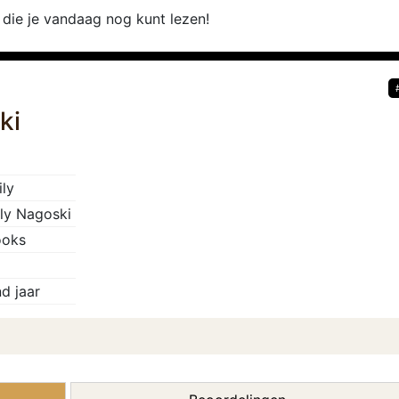
t die je vandaag nog kunt lezen!
ki
ly
ly Nagoski
ooks
d jaar