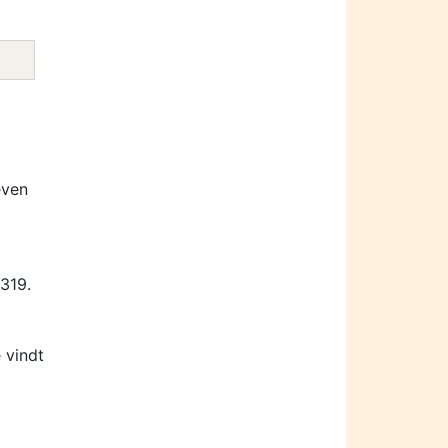
even
319.
 vindt