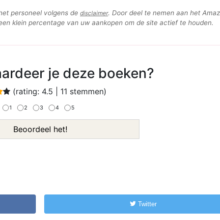
 het personeel volgens de
. Door deel te nemen aan het Ama
disclaimer
n klein percentage van uw aankopen om de site actief te houden.
ardeer je deze boeken?
(rating:
4.5
|
11
stemmen)
1
2
3
4
5
Beoordeel het!
Twitter