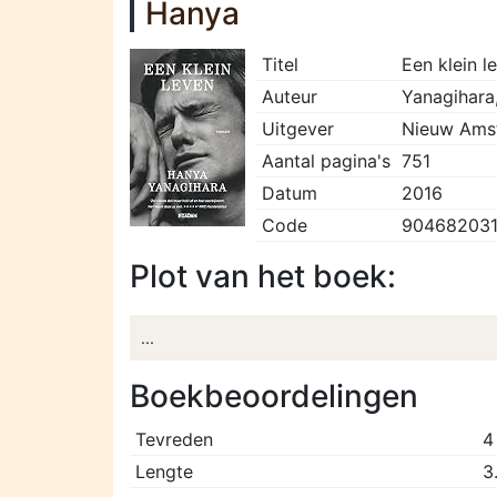
Hanya
Titel
Een klein l
Auteur
Yanagihara
Uitgever
Nieuw Ams
Aantal pagina's
751
Datum
2016
Code
90468203
Plot van het boek:
...
Boekbeoordelingen
Tevreden
4
Lengte
3