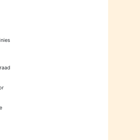
inies
rraad
or
e