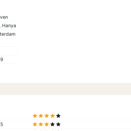
even
, Hanya
terdam
19
.5