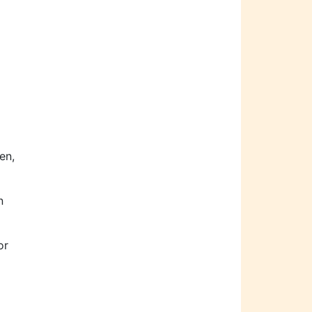
en,
n
or