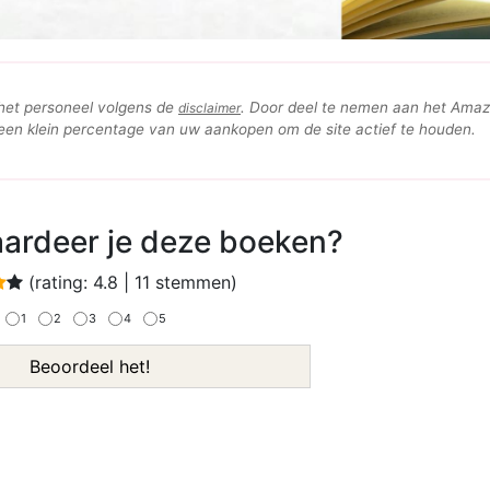
 het personeel volgens de
. Door deel te nemen aan het Ama
disclaimer
n klein percentage van uw aankopen om de site actief te houden.
ardeer je deze boeken?
(rating:
4.8
|
11
stemmen)
1
2
3
4
5
Beoordeel het!