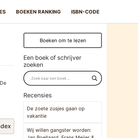
ES
BOEKEN RANKING
ISBN-CODE
Boeken om te lezen
Een boek of schrijver
zoeken
 De
Recensies
De zoete zusjes gaan op
vakantie
ndex
Wij willen gangster worden:
Jan Boellaard, Frans Meijer &