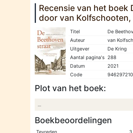
Recensie van het boek 
door van Kolfschooten,
Titel
De Beethov
Auteur
van Kolfsc
Uitgever
De Kring
Aantal pagina's
288
Datum
2021
Code
94629721
Plot van het boek:
...
Boekbeoordelingen
Tevreden
3