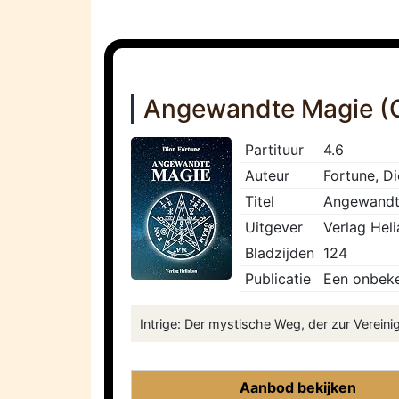
Angewandte Magie (G
Partituur
4.6
Auteur
Fortune, D
Titel
Angewandte
Uitgever
Verlag Hel
Bladzijden
124
Publicatie
Een onbeke
Intrige: Der mystische Weg, der zur Vereinig
Aanbod bekijken