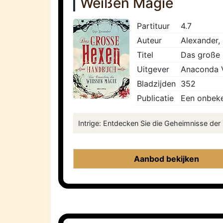
Weißen Magie
Partituur
4.7
Auteur
Alexander,
Titel
Das große 
Uitgever
Anaconda 
Bladzijden
352
Publicatie
Een onbeke
Intrige: Entdecken Sie die Geheimnisse der 
Aanbod bekijken