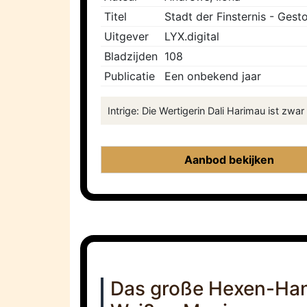
Titel
Stadt der Finsternis - Ges
Uitgever
LYX.digital
Bladzijden
108
Publicatie
Een onbekend jaar
Intrige: Die Wertigerin Dali Harimau ist zwar
Aanbod bekijken
Das große Hexen-Han