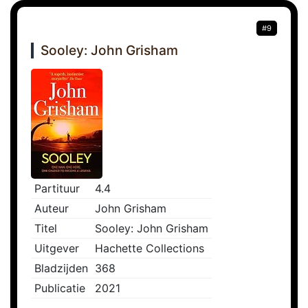
#9
Sooley: John Grisham
Partituur
4.4
Auteur
John Grisham
Titel
Sooley: John Grisham
Uitgever
Hachette Collections
Bladzijden
368
Publicatie
2021