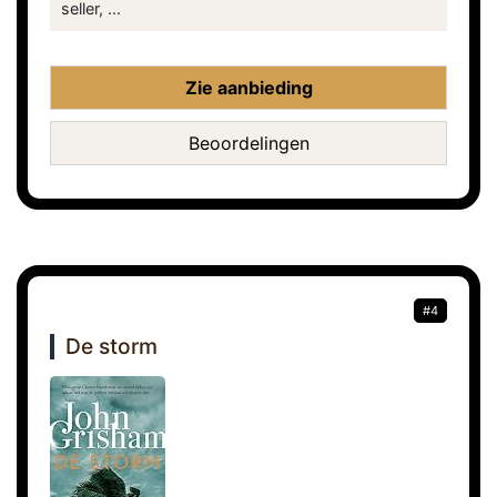
seller, ...
Zie aanbieding
Beoordelingen
#4
De storm