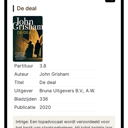
De deal
Partituur
3.8
Auteur
John Grisham
Titel
De deal
Uitgever
Bruna Uitgevers B.V., A.W.
Bladzijden
336
Publicatie
2020
Intrige: Een topadvocaat wordt veroordeeld voor
het bezit van staatsgeheimen. Hij krijgt twintig jaar