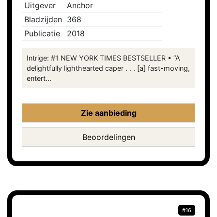
Uitgever
Anchor
Bladzijden
368
Publicatie
2018
Intrige: #1 NEW YORK TIMES BESTSELLER • “A
delightfully lighthearted caper . . . [a] fast-moving,
entert...
Zie aanbieding
Beoordelingen
#16