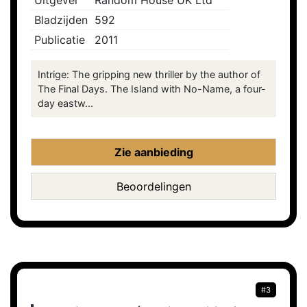
Uitgever
Random House UK Ltd
Bladzijden
592
Publicatie
2011
Intrige: The gripping new thriller by the author of
The Final Days. The Island with No-Name, a four-
day eastw...
Zie aanbieding
Beoordelingen
#3