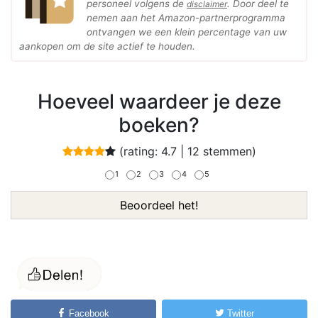
personeel volgens de
. Door deel te
disclaimer
nemen aan het Amazon-partnerprogramma
ontvangen we een klein percentage van uw
aankopen om de site actief te houden.
Hoeveel waardeer je deze
boeken?
(rating:
4.7
|
12
stemmen)
1
2
3
4
5
Beoordeel het!
Facebook
Twitter