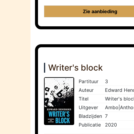
Zie aanbieding
Writer's block
Partituur
3
Auteur
Edward Hend
Titel
Writer's bloc
Uitgever
Ambo|Antho
Bladzijden
7
Publicatie
2020