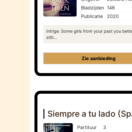
Bladzijden
146
Publicatie
2020
Intrige: Some girls from your past you be
sitti...
Zie aanbieding
Siempre a tu lado (Sp
Partituur
3