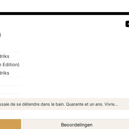
)
riks
h Edition)
riks
essaie de se détendre dans le bain. Quarante et un ans. Vivre...
Beoordelingen