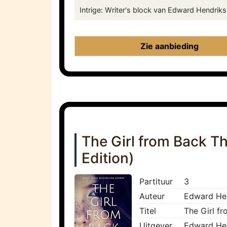
Intrige: Writer's block van Edward Hendriks g
Zie aanbieding
The Girl from Back Th
Edition)
Partituur
3
Auteur
Edward He
Titel
The Girl fr
Uitgever
Edward He