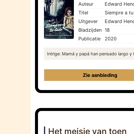
Auteur
Edward Hend
Titel
Siempre a tu
Uitgever
Edward Hend
Bladzijden
18
Publicatie
2020
Intrige: Mamá y papá han pensado largo y t
Zie aanbieding
Het meisje van toen