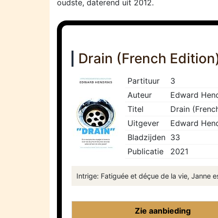
oudste, daterend uit 2012.
Drain (French Edition
Partituur
3
Auteur
Edward Hend
Titel
Drain (Frenc
Uitgever
Edward Hend
Bladzijden
33
Publicatie
2021
Intrige: Fatiguée et déçue de la vie, Janne 
Zie aanbieding