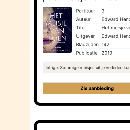
Partituur
3
Auteur
Edward Hend
Titel
Het meisje v
Uitgever
Edward Hend
Bladzijden
142
Publicatie
2019
Intrige: Sommige meisjes uit je verleden ku
Zie aanbieding