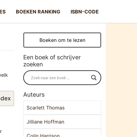
ES
BOEKEN RANKING
ISBN-CODE
Boeken om te lezen
Een boek of schrijver
zoeken
welk
Auteurs
ndex
Scarlett Thomas
Jilliane Hoffman
r
Colin Harrison