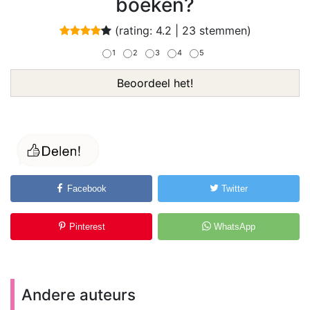
boeken?
(rating:
4.2
|
23
stemmen)
1
2
3
4
5
Beoordeel het!
Facebook
Twitter
Pinterest
WhatsApp
Andere auteurs