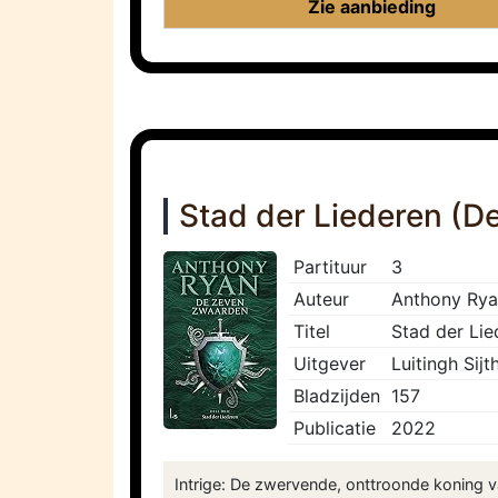
Zie aanbieding
Stad der Liederen (
Partituur
3
Auteur
Anthony Ry
Titel
Stad der Li
Uitgever
Luitingh Sijt
Bladzijden
157
Publicatie
2022
Intrige: De zwervende, onttroonde koning 