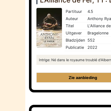
L'Alliance de Fer, T1 :
Partituur
4.5
Auteur
Anthony Ry
Titel
L'Alliance de
Uitgever
Bragelonne
Bladzijden
552
Publicatie
2022
Intrige: Né dans le royaume troublé d'Alber
Zie aanbieding