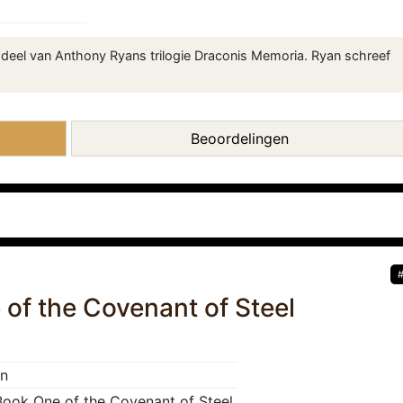
te deel van Anthony Ryans trilogie Draconis Memoria. Ryan schreef
Beoordelingen
of the Covenant of Steel
an
Book One of the Covenant of Steel