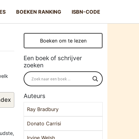
ES
BOEKEN RANKING
ISBN-CODE
Boeken om te lezen
Een boek of schrijver
zoeken
welk
Auteurs
ndex
Ray Bradbury
Donato Carrisi
udste,
Irvine Welsh