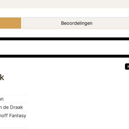
Beoordelingen
ak
an
n de Draak
thoff Fantasy