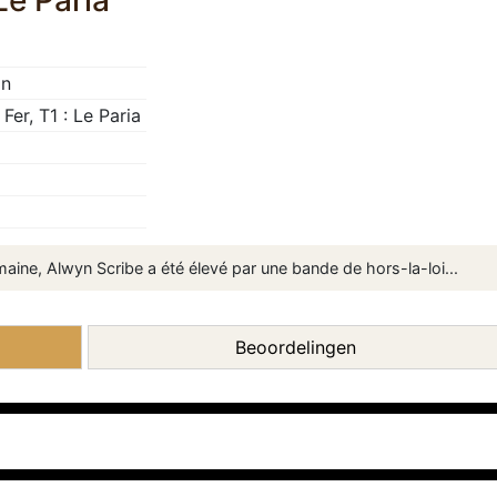
 Le Paria
an
 Fer, T1 : Le Paria
maine, Alwyn Scribe a été élevé par une bande de hors-la-loi...
Beoordelingen