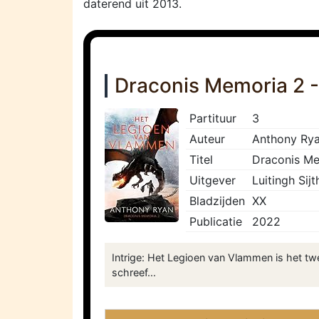
daterend uit 2013.
Draconis Memoria 2 
Partituur
3
Auteur
Anthony Ry
Titel
Draconis Me
Uitgever
Luitingh Sij
Bladzijden
XX
Publicatie
2022
Intrige: Het Legioen van Vlammen is het t
schreef...