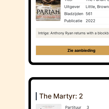
Uitgever
Little, Brow
Bladzijden
561
Publicatie
2022
Intrige: Anthony Ryan returns with a blockb
Zie aanbieding
The Martyr: 2
Partituur
3