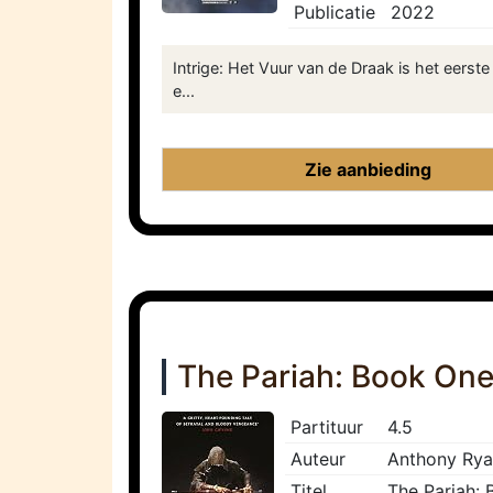
Publicatie
2022
Intrige: Het Vuur van de Draak is het eers
e...
Zie aanbieding
The Pariah: Book One 
Partituur
4.5
Auteur
Anthony Ry
Titel
The Pariah: 