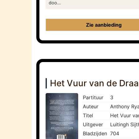
doo...
Zie aanbieding
Het Vuur van de Dra
Partituur
3
Auteur
Anthony Ry
Titel
Het Vuur va
Uitgever
Luitingh Sij
Bladzijden
704