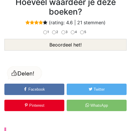
Hoeveel waardeer je deze
boeken?
(rating:
4.6
|
21
stemmen)
1
2
3
4
5
Beoordeel het!
Facebook
Twitter
Pinterest
WhatsApp