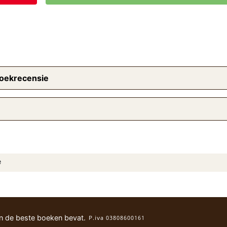
Boekrecensie
e
an de beste boeken bevat.