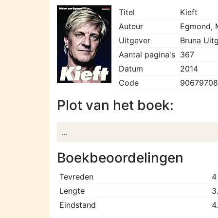
Titel
Kieft
Auteur
Egmond, M
Uitgever
Bruna Uitg
Aantal pagina's
367
Datum
2014
Code
9067970
Plot van het boek:
...
Boekbeoordelingen
Tevreden
4
Lengte
3
Eindstand
4.