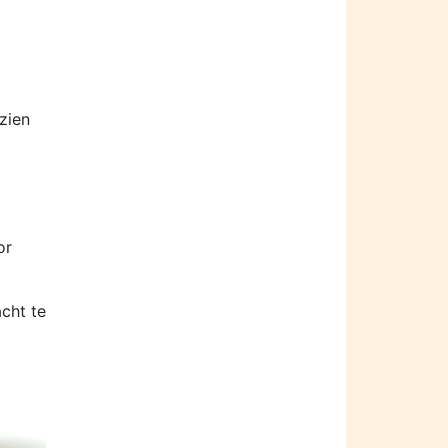
zien
or
cht te