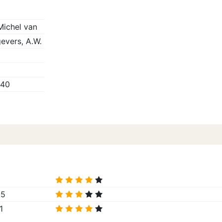
ichel van
evers, A.W.
840
.5
1