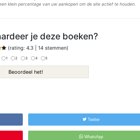
n klein percentage van uw aankopen om de site actief te houden.
ardeer je deze boeken?
(rating:
4.3
|
14
stemmen)
1
2
3
4
5
Beoordeel het!
Twitter
WhatsApp