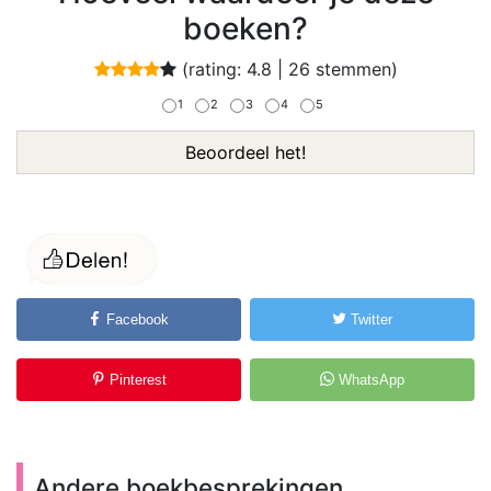
boeken?
(rating:
4.8
|
26
stemmen)
1
2
3
4
5
Beoordeel het!
Facebook
Twitter
Pinterest
WhatsApp
Andere boekbesprekingen