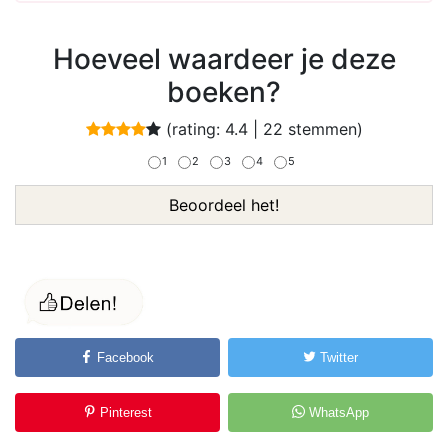
Hoeveel waardeer je deze
boeken?
(rating:
4.4
|
22
stemmen)
1
2
3
4
5
Beoordeel het!
Facebook
Twitter
Pinterest
WhatsApp