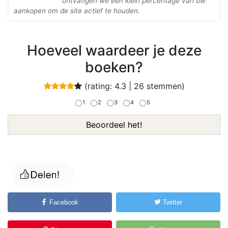
ontvangen we een klein percentage van uw
aankopen om de site actief te houden.
Hoeveel waardeer je deze
boeken?
(rating:
4.3
|
26
stemmen)
1
2
3
4
5
Beoordeel het!
Facebook
Twitter