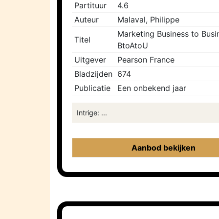
Partituur
4.6
Auteur
Malaval, Philippe
Marketing Business to Busin
Titel
BtoAtoU
Uitgever
Pearson France
Bladzijden
674
Publicatie
Een onbekend jaar
Intrige: ...
Aanbod bekijken