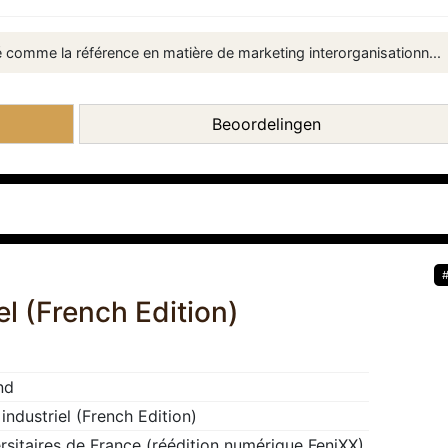
é comme la référence en matière de marketing interorganisationn...
Beoordelingen
el (French Edition)
nd
industriel (French Edition)
rsitaires de France (réédition numérique FeniXX)