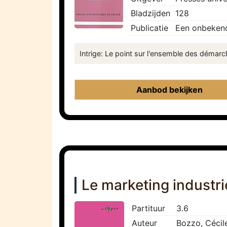
Bladzijden
128
Publicatie
Een onbekend
Intrige: Le point sur l'ensemble des démar
Aanbod bekijken
Le marketing industri
Partituur
3.6
Auteur
Bozzo, Cécil