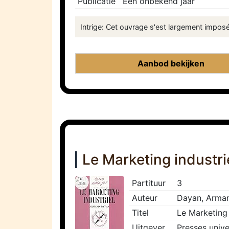
Publicatie
Een onbekend jaar
Intrige: Cet ouvrage s'est largement impos
Aanbod bekijken
Le Marketing industri
Partituur
3
Auteur
Dayan, Arma
Titel
Le Marketing 
Uitgever
Presses unive