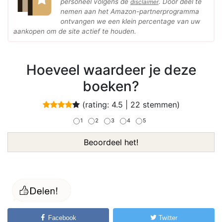
personeel volgens de
. Door deel te
disclaimer
nemen aan het Amazon-partnerprogramma
ontvangen we een klein percentage van uw
aankopen om de site actief te houden.
Hoeveel waardeer je deze
boeken?
(rating:
4.5
|
22
stemmen)
1
2
3
4
5
Beoordeel het!
Facebook
Twitter