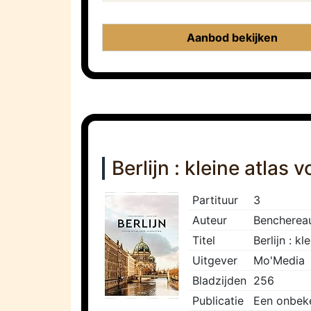
Aanbod bekijken
Berlijn : kleine atlas 
Partituur
3
Auteur
Benchereau
Titel
Berlijn : k
Uitgever
Mo'Media
Bladzijden
256
Publicatie
Een onbeke