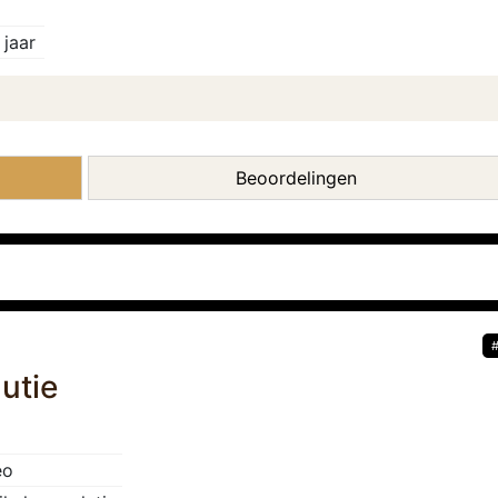
jaar
Beoordelingen
lutie
eo