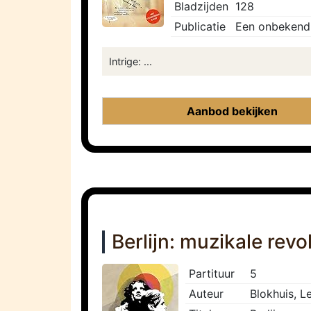
Bladzijden
128
Publicatie
Een onbekend 
Intrige: ...
Aanbod bekijken
Berlijn: muzikale revo
Partituur
5
Auteur
Blokhuis, L