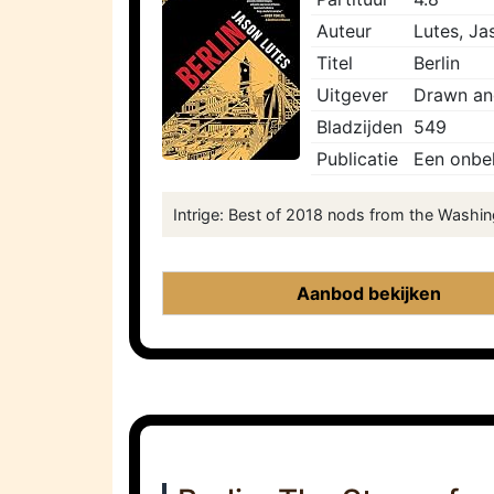
Auteur
Lutes, Ja
Titel
Berlin
Uitgever
Drawn and
Bladzijden
549
Publicatie
Een onbe
Intrige: Best of 2018 nods from the Washing
Aanbod bekijken