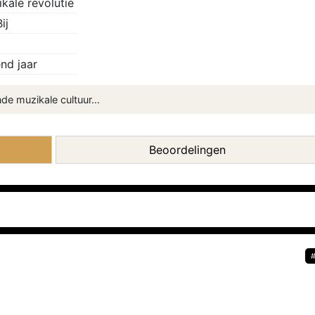
ikale revolutie
ij
nd jaar
e muzikale cultuur...
Beoordelingen