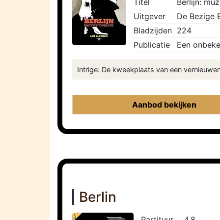
Titel
Berlijn: muz
Uitgever
De Bezige B
Bladzijden
224
Publicatie
Een onbeke
Intrige: De kweekplaats van een vernieuwend
Aanbod bekijken
Berlin
Partituur
4.8