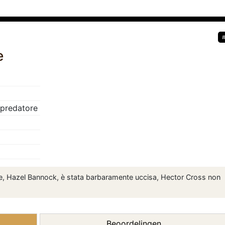
e
 predatore
ie, Hazel Bannock, è stata barbaramente uccisa, Hector Cross non
Beoordelingen