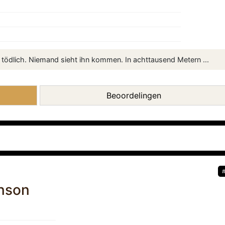
r ist tödlich. Niemand sieht ihn kommen. In achttausend Metern ...
Beoordelingen
nson