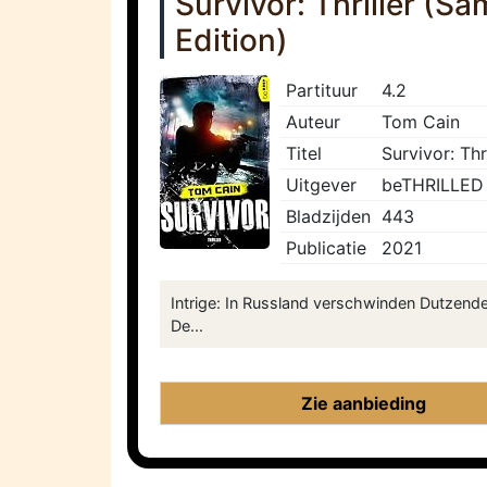
Survivor: Thriller (
Edition)
Partituur
4.2
Auteur
Tom Cain
Titel
Survivor: Th
Uitgever
beTHRILLED
Bladzijden
443
Publicatie
2021
Intrige: In Russland verschwinden Dutzende
De...
Zie aanbieding