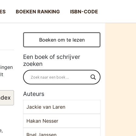
ES
BOEKEN RANKING
ISBN-CODE
Boeken om te lezen
Een boek of schrijver
zoeken
kingen
lt
Auteurs
ndex
Jackie van Laren
Hakan Nesser
e,
Roel Janssen