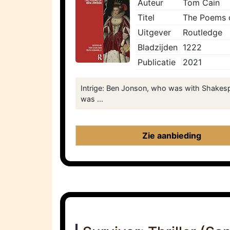
Auteur
Tom Cain
Titel
The Poems 
Uitgever
Routledge
Bladzijden
1222
Publicatie
2021
Intrige: Ben Jonson, who was with Shakespe
was ...
Zie aanbieding