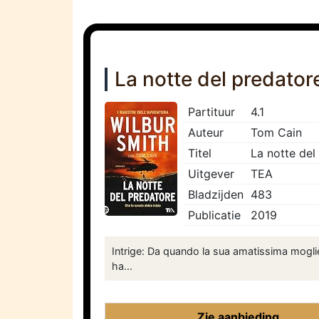
La notte del predator
Partituur
4.1
Auteur
Tom Cain
Titel
La notte del
Uitgever
TEA
Bladzijden
483
Publicatie
2019
Intrige: Da quando la sua amatissima mogl
ha...
Zie aanbieding