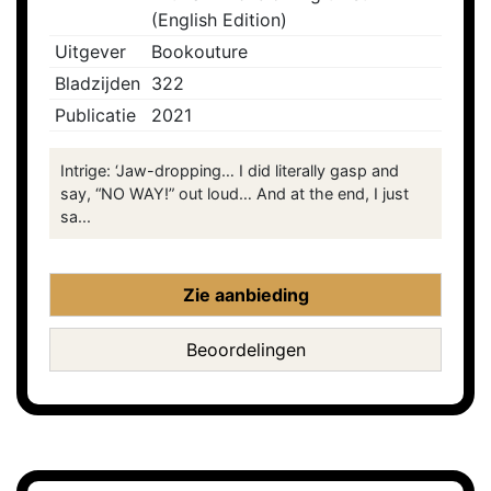
(English Edition)
Uitgever
Bookouture
Bladzijden
322
Publicatie
2021
Intrige: ‘Jaw-dropping… I did literally gasp and
say, “NO WAY!” out loud… And at the end, I just
sa...
Zie aanbieding
Beoordelingen