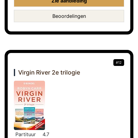
Zie aanbieding
Beoordelingen
#12
Virgin River 2e trilogie
Partituur
4.7