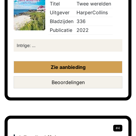
Titel
Twee werelden
Uitgever
HarperCollins
Bladzijden
336
Publicatie
2022
Intrige: ...
Zie aanbieding
Beoordelingen
#4