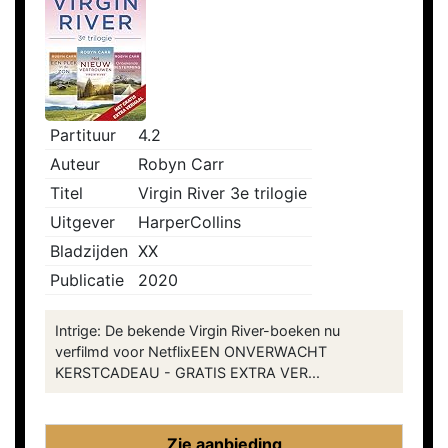
Partituur
4.2
Auteur
Robyn Carr
Titel
Virgin River 3e trilogie
Uitgever
HarperCollins
Bladzijden
XX
Publicatie
2020
Intrige: De bekende Virgin River-boeken nu
verfilmd voor NetflixEEN ONVERWACHT
KERSTCADEAU - GRATIS EXTRA VER...
Zie aanbieding