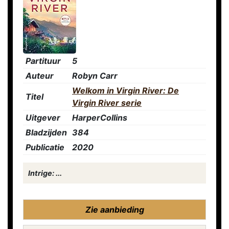
Partituur
5
Auteur
Robyn Carr
Welkom in Virgin River: De
Titel
Virgin River serie
Uitgever
HarperCollins
Bladzijden
384
Publicatie
2020
Intrige: ...
Zie aanbieding