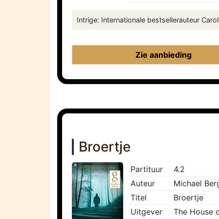
Intrige: Internationale bestsellerauteur Caro
Zie aanbieding
Broertje
Partituur
4.2
Auteur
Michael Ber
Titel
Broertje
Uitgever
The House 