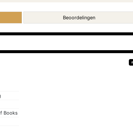
Beoordelingen
g
f Books