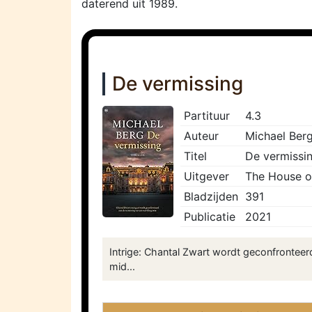
daterend uit 1989.
De vermissing
Partituur
4.3
Auteur
Michael Ber
Titel
De vermissi
Uitgever
The House o
Bladzijden
391
Publicatie
2021
Intrige: Chantal Zwart wordt geconfronteer
mid...