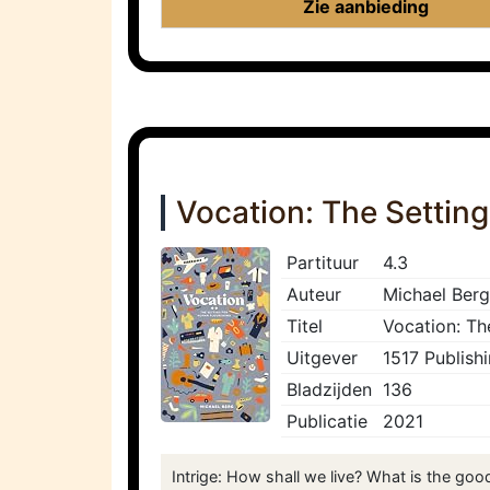
Zie aanbieding
Vocation: The Settin
Partituur
4.3
Auteur
Michael Berg
Titel
Vocation: Th
Uitgever
1517 Publish
Bladzijden
136
Publicatie
2021
Intrige: How shall we live? What is the good