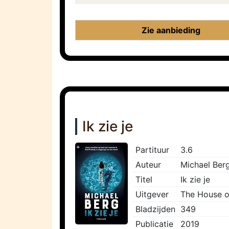
Zie aanbieding
Ik zie je
Partituur
3.6
Auteur
Michael Ber
Titel
Ik zie je
Uitgever
The House o
Bladzijden
349
Publicatie
2019