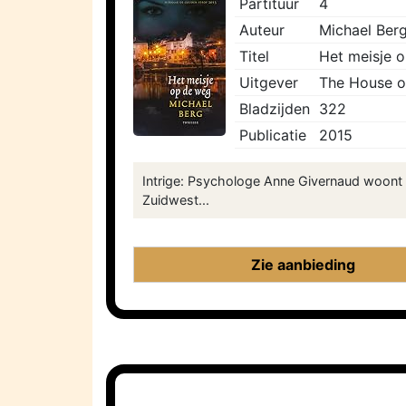
Partituur
4
Auteur
Michael Ber
Titel
Het meisje 
Uitgever
The House o
Bladzijden
322
Publicatie
2015
Intrige: Psychologe Anne Givernaud woont 
Zuidwest...
Zie aanbieding