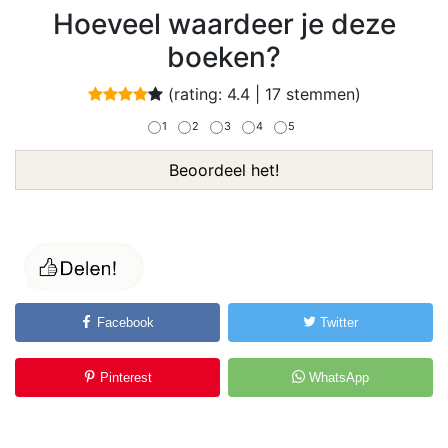
Hoeveel waardeer je deze
boeken?
(rating:
4.4
|
17
stemmen)
1
2
3
4
5
Beoordeel het!
Facebook
Twitter
Pinterest
WhatsApp