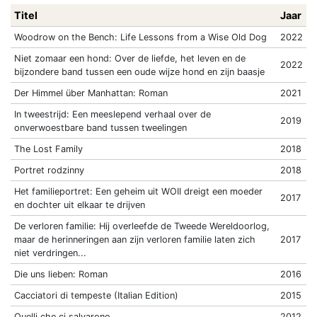
Titel
Jaar
Woodrow on the Bench: Life Lessons from a Wise Old Dog
2022
Niet zomaar een hond: Over de liefde, het leven en de
2022
bijzondere band tussen een oude wijze hond en zijn baasje
Der Himmel über Manhattan: Roman
2021
In tweestrijd: Een meeslepend verhaal over de
2019
onverwoestbare band tussen tweelingen
The Lost Family
2018
Portret rodzinny
2018
Het familieportret: Een geheim uit WOII dreigt een moeder
2017
en dochter uit elkaar te drijven
De verloren familie: Hij overleefde de Tweede Wereldoorlog,
maar de herinneringen aan zijn verloren familie laten zich
2017
niet verdringen...
Die uns lieben: Roman
2016
Cacciatori di tempeste (Italian Edition)
2015
Quelli che ci salvarono
2012