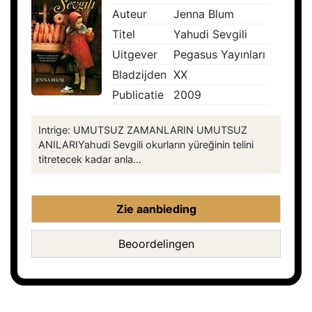
Auteur
Jenna Blum
Titel
Yahudi Sevgili
Uitgever
Pegasus Yayınları
Bladzijden
XX
Publicatie
2009
Intrige: UMUTSUZ ZAMANLARIN UMUTSUZ
ANILARIYahudi Sevgili okurların yüreğinin telini
titretecek kadar anla...
Zie aanbieding
Beoordelingen