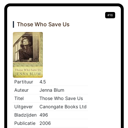
#16
Those Who Save Us
Partituur
4.5
Auteur
Jenna Blum
Titel
Those Who Save Us
Uitgever
Canongate Books Ltd
Bladzijden
496
Publicatie
2006