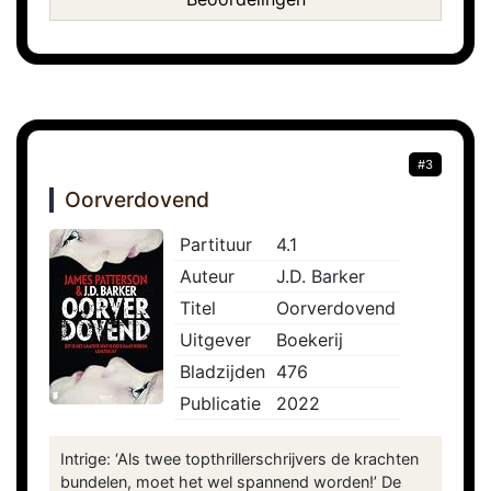
#3
Oorverdovend
Partituur
4.1
Auteur
J.D. Barker
Titel
Oorverdovend
Uitgever
Boekerij
Bladzijden
476
Publicatie
2022
Intrige: ‘Als twee topthrillerschrijvers de krachten
bundelen, moet het wel spannend worden!’ De