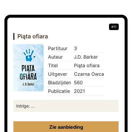
#11
Piąta ofiara
Partituur
3
Auteur
J.D. Barker
Titel
Piąta ofiara
Uitgever
Czarna Owca
Bladzijden
560
Publicatie
2021
Intrige: ...
Zie aanbieding