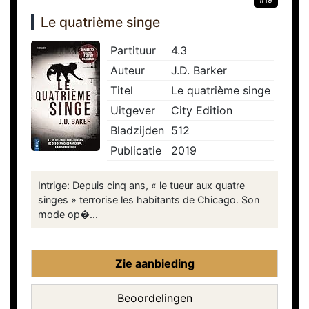
#19
Le quatrième singe
Partituur
4.3
Auteur
J.D. Barker
Titel
Le quatrième singe
Uitgever
City Edition
Bladzijden
512
Publicatie
2019
Intrige: Depuis cinq ans, « le tueur aux quatre
singes » terrorise les habitants de Chicago. Son
mode op�...
Zie aanbieding
Beoordelingen