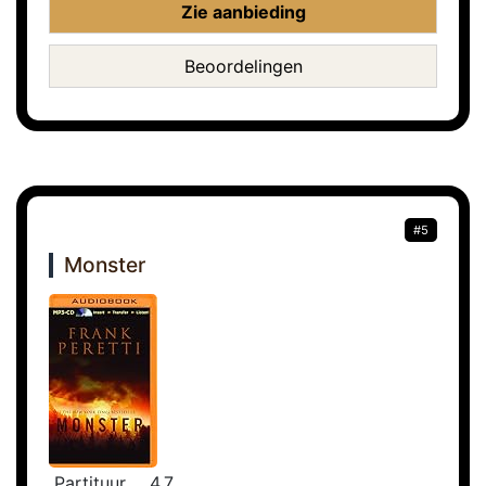
Zie aanbieding
Beoordelingen
#5
Monster
Partituur
4.7