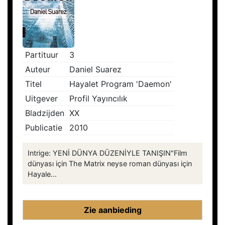
Partituur
3
Auteur
Daniel Suarez
Titel
Hayalet Program 'Daemon'
Uitgever
Profil Yayıncılık
Bladzijden
XX
Publicatie
2010
Intrige: YENİ DÜNYA DÜZENİYLE TANIŞIN"Film
dünyası için The Matrix neyse roman dünyası için
Hayale...
Zie aanbieding