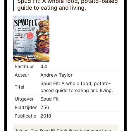
Spud Fit: A whole food, potato-based
guide to eating and living.
Partituur
4.4
Auteur
Andrew Taylor
Spud Fit: A whole food, potato-
Titel
based guide to eating and living.
Uitgever
Spud Fit
Bladzijden
256
Publicatie
2018
Intrige: The Spud Fit Cook Book is far more than